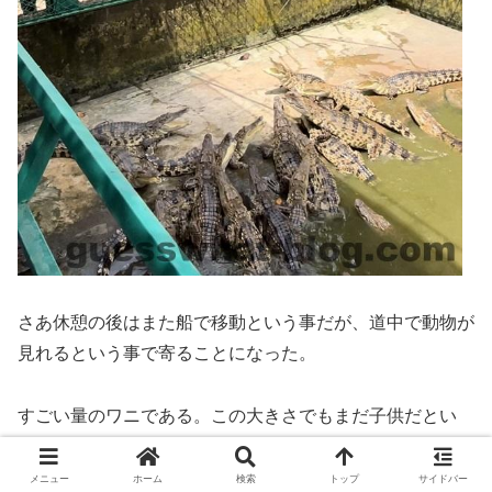
さあ休憩の後はまた船で移動という事だが、道中で動物が
見れるという事で寄ることになった。
すごい量のワニである。この大きさでもまだ子供だとい
う。
他の人が餌をあげていて、すごい迫力だった。
メニュー
ホーム
検索
トップ
サイドバー