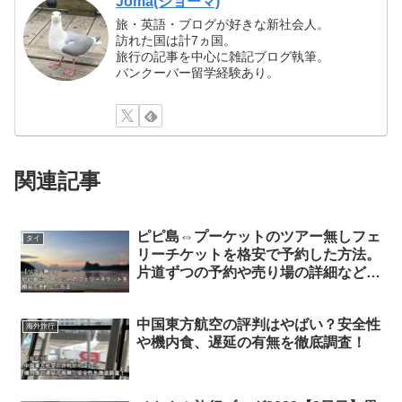
Joma(ジョーマ)
旅・英語・ブログが好きな新社会人。
訪れた国は計7ヵ国。
旅行の記事を中心に雑記ブログ執筆。
バンクーバー留学経験あり。
関連記事
ピピ島⇔プーケットのツアー無しフェ
タイ
リーチケットを格安で予約した方法。
片道ずつの予約や売り場の詳細なども
解説。
中国東方航空の評判はやばい？安全性
海外旅行
や機内食、遅延の有無を徹底調査！