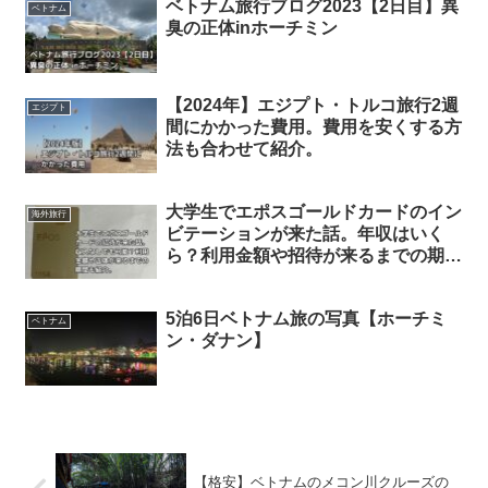
ベトナム旅行ブログ2023【2日目】異
ベトナム
臭の正体inホーチミン
【2024年】エジプト・トルコ旅行2週
エジプト
間にかかった費用。費用を安くする方
法も合わせて紹介。
大学生でエポスゴールドカードのイン
海外旅行
ビテーションが来た話。年収はいく
ら？利用金額や招待が来るまでの期間
も紹介。
5泊6日ベトナム旅の写真【ホーチミ
ベトナム
ン・ダナン】
【格安】ベトナムのメコン川クルーズの