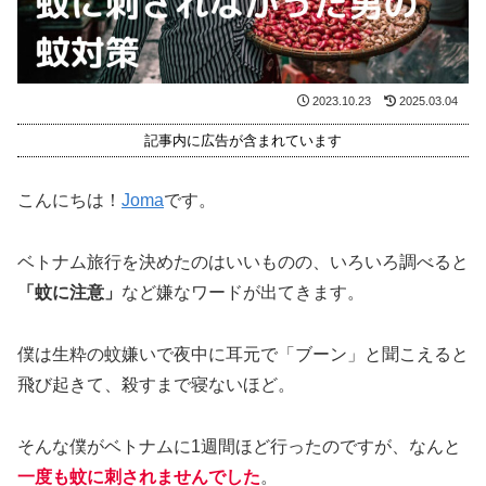
2023.10.23
2025.03.04
記事内に広告が含まれています
こんにちは！
Joma
です。
ベトナム旅行を決めたのはいいものの、いろいろ調べると
「蚊に注意」
など嫌なワードが出てきます。
僕は生粋の蚊嫌いで夜中に耳元で「ブーン」と聞こえると
飛び起きて、殺すまで寝ないほど。
そんな僕がベトナムに1週間ほど行ったのですが、なんと
一度も蚊に刺されませんでした
。