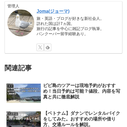
管理人
Joma(ジョーマ)
旅・英語・ブログが好きな新社会人。
訪れた国は計7ヵ国。
旅行の記事を中心に雑記ブログ執筆。
バンクーバー留学経験あり。
関連記事
ピピ島のツアーは現地予約がおすす
タイ
め！当日予約は可能？値段、内容を写
真と共に徹底解説
【ベトナム】ダナンでレンタルバイク
ベトナム
をしてみた。おすすめの場所や借り
方、交通ルールを解説。