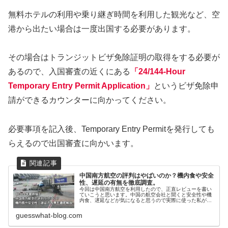
無料ホテルの利用や乗り継ぎ時間を利用した観光など、空
港から出たい場合は一度出国する必要があります。
その場合はトランジットビザ免除証明の取得をする必要が
あるので、入国審査の近くにある
「24/144-Hour
Temporary Entry Permit Application」
というビザ免除申
請ができるカウンターに向かってください。
必要事項を記入後、Temporary Entry Permitを発行しても
らえるので出国審査に向かいます。
中国南方航空の評判はやばいのか？機内食や安全
性、遅延の有無を徹底調査。
今回は中国南方航空を利用したので、正直レビューを書い
ていこうと思います。中国の航空会社と聞くと安全性や機
内食、遅延などが気になると思うので実際に使った私が徹
底解説します。2024年の最新版になっているのでぜひ最後
までご覧ください。
guesswhat-blog.com