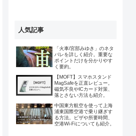
人気記事
「火車/宮部みゆき」のネタ
バレを詳しく紹介。重要な
ポイントだけを分かりやす
く要約。
【MOFT】スマホスタンド
MagSafeを正直レビュー。
磁気不良やICカード対策、
落とさない方法も紹介。
中国東方航空を使って上海
浦東国際空港で乗り継ぎす
る方法。ビザや所要時間、
空港Wi-Fiについても紹介。